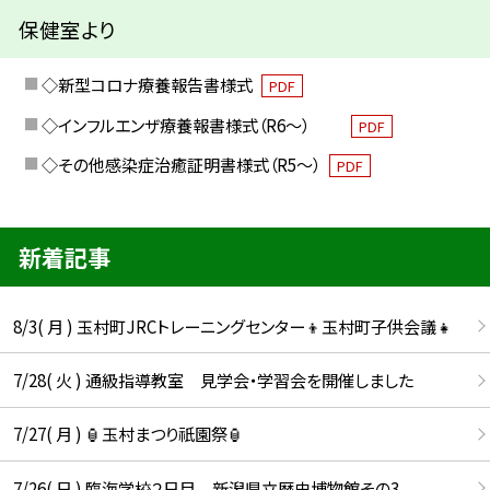
保健室より
◇新型コロナ療養報告書様式
PDF
◇インフルエンザ療養報書様式（R6～）
PDF
◇その他感染症治癒証明書様式（R5～）
PDF
新着記事
8/3( 月 ) 玉村町JRCトレーニングセンター👦玉村町子供会議👧
7/28( 火 ) 通級指導教室 見学会・学習会を開催しました
7/27( 月 ) 🏮玉村まつり祇園祭🏮
7/26( 日 ) 臨海学校２日目 新潟県立歴史博物館その3