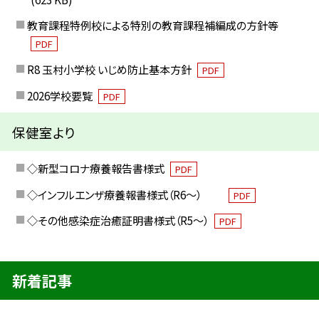
教育課程特例校による特別の教育課程補編成の方針等
PDF
R8 玉村小学校 いじめ防止基本方針
PDF
2026学校要覧
PDF
保健室より
◇新型コロナ療養報告書様式
PDF
◇インフルエンザ療養報書様式（R6～）
PDF
◇その他感染症治癒証明書様式（R5～）
PDF
新着記事