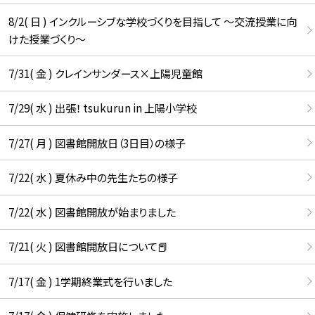
8/2( 日 ) インクルーシブな学校づくりを目指して ～交流授業に向
けた授業づくり～
7/31( 金 ) クレインサンダース×上陽児童館
7/29( 水 ) 出張！ tsukurun in 上陽小学校
7/27( 月 ) 図書館開放日（3日目）の様子
7/22( 水 ) 夏休み中の先生たちの様子
7/22( 水 ) 図書館開放が始まりました
7/21( 火 ) 図書館開放日について📕
7/17( 金 ) 1学期終業式を行いました