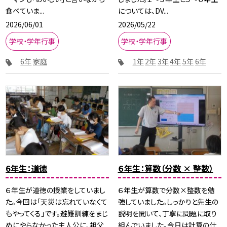
食べていま...
については、DV...
2026/06/01
2026/05/22
学校・学年行事
学校・学年行事
6年
家庭
1年
2年
3年
4年
5年
6年
6年生：道徳
６年生：算数（分数 × 整数）
６年生が道徳の授業をしていまし
６年生が算数で分数×整数を勉
た。今回は「天災は忘れていなくて
強していました。しっかりと先生の
もやってくる」です。避難訓練をまじ
説明を聞いて、丁寧に問題に取り
めにやらなかった主人公に、祖父
組んでいました。今日は計算の仕