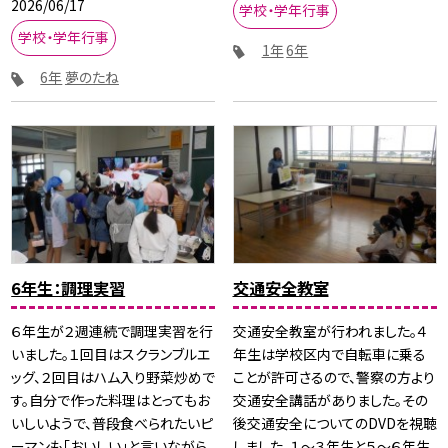
2026/06/17
学校・学年行事
学校・学年行事
1年
6年
6年
夢のたね
6年生：調理実習
交通安全教室
６年生が２週連続で調理実習を行
交通安全教室が行われました。４
いました。１回目はスクランブルエ
年生は学校区内で自転車に乗る
ッグ、２回目はハム入り野菜炒めで
ことが許可さるので、警察の方より
す。自分で作った料理はとってもお
交通安全講話がありました。その
いしいようで、普段食べられたいピ
後交通安全についてのDVDを視聴
ーマンも「おいしい」と言いながら
しました。１～３年生と５～６年生