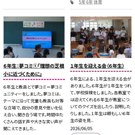
5年
6年
体育
６年生：夢コミ①「理想の芝根
１年生を迎える会（６年生）
小に近づくために」
６年生による、１年生を迎える会が
ありました。６年生が１年生をつれ
６年生と教員とで夢コミ＝夢コミ
て、学校探検をしました。各教室で
ュニティーをしました。夢コミは、
は迎えてくれる６年生が教室につ
テーマに沿って児童も教員も対等
いてのクイズを出したり、説明した
な立場で、自分の意見や思いを伝
りしました。１年生は頼もしい６年
え合い、聞き合う場です。時間中た
生の姿を見...
くさんの話す声や大きな笑い声が
2026/06/05
聞こえてきました...