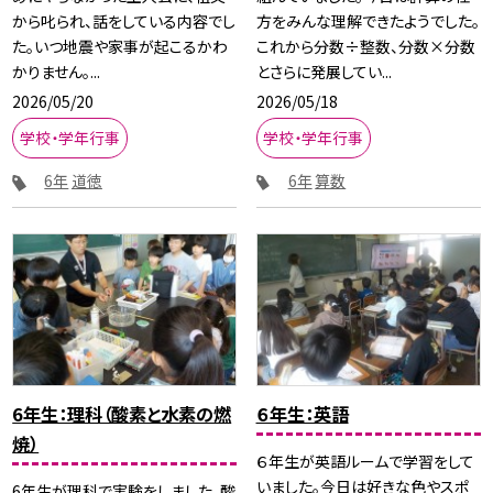
から叱られ、話をしている内容でし
方をみんな理解できたようでした。
た。いつ地震や家事が起こるかわ
これから分数÷整数、分数×分数
かりません。...
とさらに発展してい...
2026/05/20
2026/05/18
学校・学年行事
学校・学年行事
6年
道徳
6年
算数
6年生：理科（酸素と水素の燃
６年生：英語
焼）
６年生が英語ルームで学習をして
いました。今日は好きな色やスポ
6年生が理科で実験をしました。酸