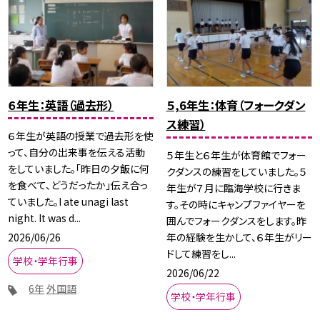
６年生：英語（過去形）
５,6年生：体育（フォークダン
ス練習）
６年生が英語の授業で過去形を使
って、自分の出来事を伝える活動
５年生と６年生が体育館でフォー
をしていました。「昨日の夕飯に何
クダンスの練習をしていました。５
を食べて、どうだったか」伝え合っ
年生が７月に臨海学校に行きま
ていました。I ate unagi last
す。その時にキャンプファイヤーを
night. It was d...
囲んでフォークダンスをします。昨
2026/06/26
年の経験を生かして、６年生がリー
ドして練習をし...
学校・学年行事
2026/06/22
6年
外国語
学校・学年行事