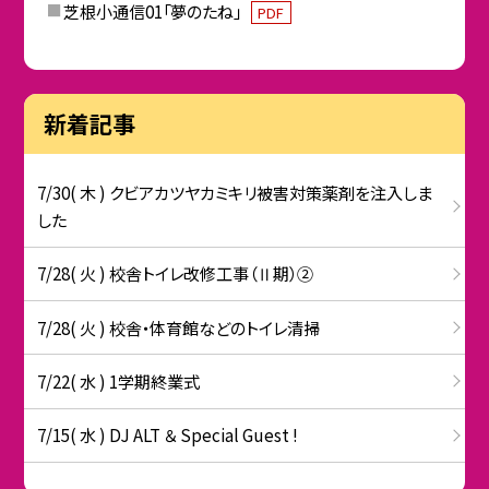
芝根小通信01「夢のたね」
PDF
新着記事
7/30( 木 ) クビアカツヤカミキリ被害対策薬剤を注入しま
した
7/28( 火 ) 校舎トイレ改修工事（Ⅱ期）②
7/28( 火 ) 校舎・体育館などのトイレ清掃
7/22( 水 ) 1学期終業式
7/15( 水 ) DJ ALT ＆ Special Guest !