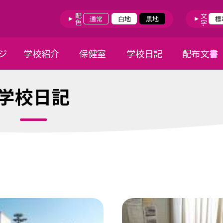
配色
文字
通常
白地
黒地
標
ジ
学校紹介
保健室
学校日記
配布文書
学校日記