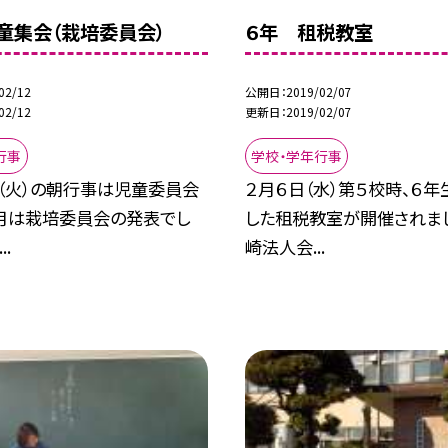
童集会（栽培委員会）
６年 租税教室
02/12
公開日
2019/02/07
02/12
更新日
2019/02/07
行事
学校・学年行事
日（火）の朝行事は児童委員会
２月６日（水）第５校時、６
２月は栽培委員会の発表でし
した租税教室が開催されま
..
崎法人会...