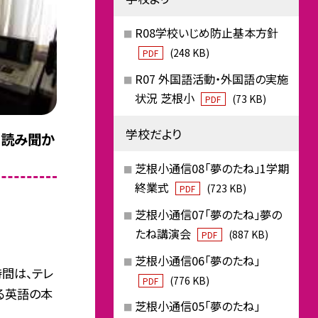
R08学校いじめ防止基本方針
(248 KB)
PDF
R07 外国語活動・外国語の実施
状況 芝根小
(73 KB)
PDF
学校だより
る読み聞か
芝根小通信08「夢のたね」1学期
終業式
(723 KB)
PDF
芝根小通信07「夢のたね」夢の
たね講演会
(887 KB)
PDF
芝根小通信06「夢のたね」
時間は、テレ
(776 KB)
PDF
る英語の本
芝根小通信05「夢のたね」