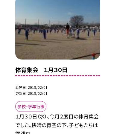
体育集会 １月３０日
公開日
2019/02/01
更新日
2019/02/01
学校・学年行事
１月３０日（水）、今月２度目の体育集会
でした。快晴の青空の下、子どもたちは
縄跳び...