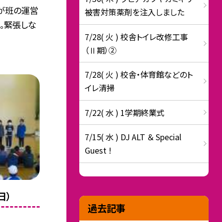
が班の運営
被害対策薬剤を注入しました
。緊張しな
7/28( 火 ) 校舎トイレ改修工事
（Ⅱ期）②
7/28( 火 ) 校舎・体育館などのト
イレ清掃
7/22( 水 ) 1学期終業式
7/15( 水 ) DJ ALT ＆ Special
Guest !
日）
過去記事