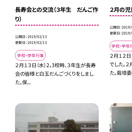
長寿会との交流（３年生 だんご作
２月の児
り）
公開日
2019/
更新日
2019/
公開日
2019/02/13
更新日
2019/02/13
学校・学年
２月１２
学校・学年行事
でした。
２月１３日（水）2，3校時、３年生が長寿
た。栽培委.
会の皆様と白玉だんごづくりをしまし
た。保...