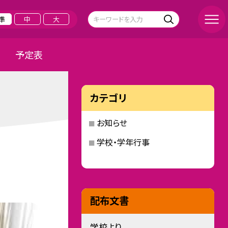
準
中
大
予定表
カテゴリ
お知らせ
学校・学年行事
配布文書
学校より