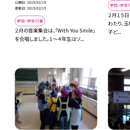
公開日
2019/02/19
学校・学年
更新日
2019/02/19
２月１５日
学校・学年行事
わたり、玉
２月の音楽集会は、「With You Smile」
子ど...
を合唱しました。１〜４年生はソ...