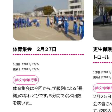
体育集会 ２月２７日
更生保護
トロ−ル
公開日
2019/02/27
更新日
2019/02/27
公開日
2019/
更新日
2019/
学校・学年行事
体育集会は今回から、学級別による「長
学校・学年
縄」のなわとびです。５分間で跳ぶ回数
２月２５日
を競いま...
会の皆さ
て、校区内の