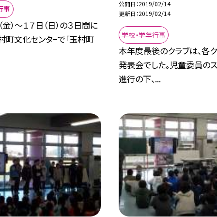
公開日
2019/02/14
行事
更新日
2019/02/14
（金）〜１７日（日）の３日間に
学校・学年行事
村町文化センタ−で「玉村町
本年度最後のクラブは、各ク
発表会でした。児童委員の
進行の下、...