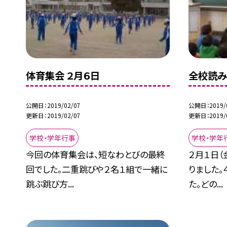
体育集会 ２月６日
全校読み
公開日
2019/02/07
公開日
2019/
更新日
2019/02/07
更新日
2019/
学校・学年行事
学校・学年
今回の体育集会は、短なわとびの最終
２月１日
回でした。二重跳びや２名１組で一緒に
りました。
跳ぶ跳び方...
た。どの...