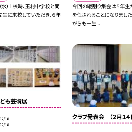
（水）１校時、玉村中学校と南
今回の縦割り集会は５年生
先生に来校していただき、６年
を任されることになりました
がらも一生...
ども芸術展
クラブ発表会 （２月１４
02/18
02/18