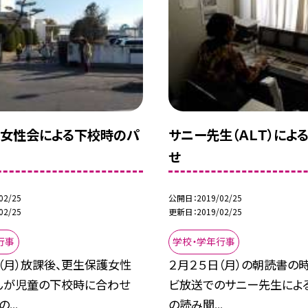
女性会による下校時のパ
サニー先生（ＡＬＴ）によ
せ
02/25
公開日
2019/02/25
02/25
更新日
2019/02/25
行事
学校・学年行事
（月）放課後、更生保護女性
２月２５日（月）の朝読書の
んが児童の下校時に合わせ
ビ放送でのサニー先生によ
...
の読み聞...