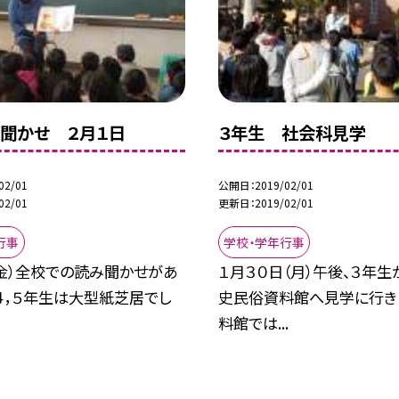
聞かせ ２月１日
３年生 社会科見学
02/01
公開日
2019/02/01
02/01
更新日
2019/02/01
行事
学校・学年行事
（金）全校での読み聞かせがあ
１月３０日（月）午後、３年
４，５年生は大型紙芝居でし
史民俗資料館へ見学に行き
料館では...