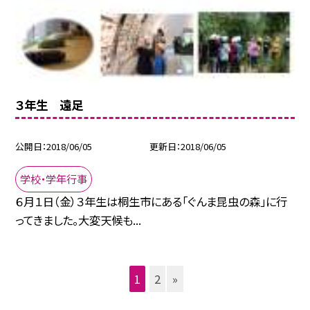
３年生 遠足
公開日
2018/06/05
更新日
2018/06/05
学校・学年行事
６月１日（金）３年生は桐生市にある「ぐんま昆虫の森」に行
ってきました。大変天候も...
1
2
»