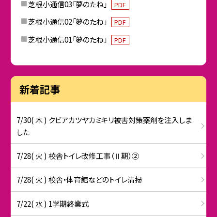
芝根小通信03「夢のたね」
PDF
芝根小通信02「夢のたね」
PDF
芝根小通信01「夢のたね」
PDF
新着記事
7/30( 木 ) クビアカツヤカミキリ被害対策薬剤を注入しま
した
7/28( 火 ) 校舎トイレ改修工事（Ⅱ期）②
7/28( 火 ) 校舎・体育館などのトイレ清掃
7/22( 水 ) 1学期終業式