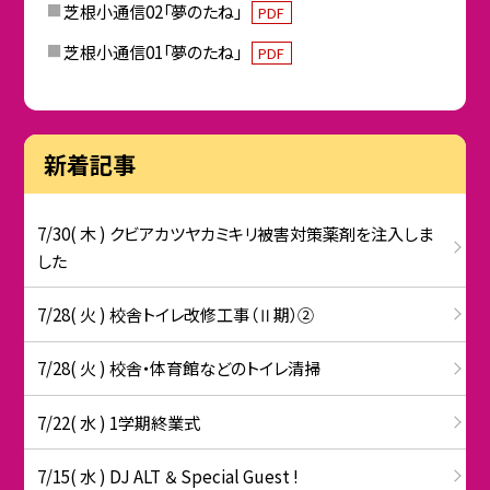
芝根小通信02「夢のたね」
PDF
芝根小通信01「夢のたね」
PDF
新着記事
7/30( 木 ) クビアカツヤカミキリ被害対策薬剤を注入しま
した
7/28( 火 ) 校舎トイレ改修工事（Ⅱ期）②
7/28( 火 ) 校舎・体育館などのトイレ清掃
7/22( 水 ) 1学期終業式
7/15( 水 ) DJ ALT ＆ Special Guest !