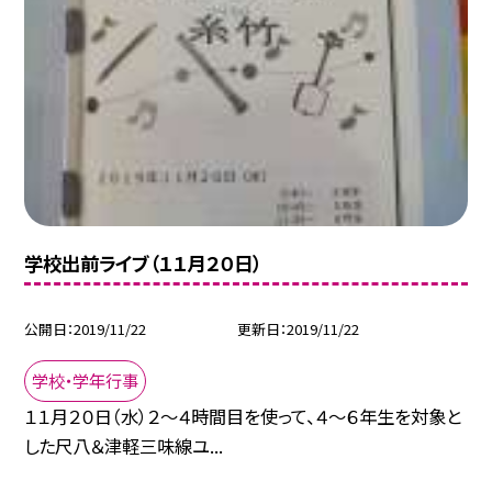
学校出前ライブ（１１月２０日）
公開日
2019/11/22
更新日
2019/11/22
学校・学年行事
１１月２０日（水）２〜４時間目を使って、４〜６年生を対象と
した尺八＆津軽三味線ユ...