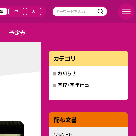
準
中
大
予定表
カテゴリ
お知らせ
学校・学年行事
配布文書
学校より