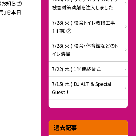
お知らせ）
被害対策薬剤を注入しました
用」を本日
7/28( 火 ) 校舎トイレ改修工事
（Ⅱ期）②
7/28( 火 ) 校舎・体育館などのト
イレ清掃
7/22( 水 ) 1学期終業式
7/15( 水 ) DJ ALT ＆ Special
Guest !
過去記事