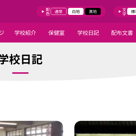
配色
文字
通常
白地
黒地
標
ジ
学校紹介
保健室
学校日記
配布文書
学校日記