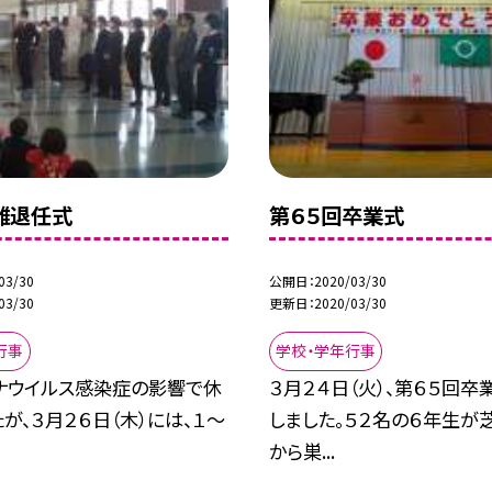
離退任式
第６５回卒業式
03/30
公開日
2020/03/30
03/30
更新日
2020/03/30
行事
学校・学年行事
ナウイルス感染症の影響で休
３月２４日（火）、第６５回卒
が、３月２６日（木）には、１〜
しました。５２名の６年生が
から巣...