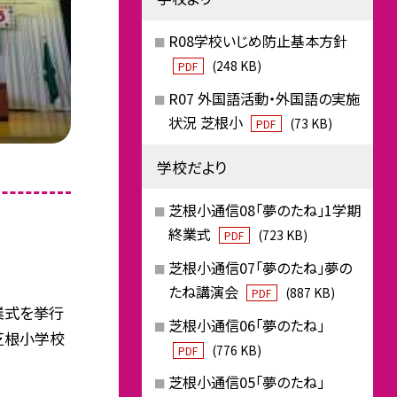
R08学校いじめ防止基本方針
(248 KB)
PDF
R07 外国語活動・外国語の実施
状況 芝根小
(73 KB)
PDF
学校だより
芝根小通信08「夢のたね」1学期
終業式
(723 KB)
PDF
芝根小通信07「夢のたね」夢の
たね講演会
(887 KB)
PDF
業式を挙行
芝根小通信06「夢のたね」
芝根小学校
(776 KB)
PDF
芝根小通信05「夢のたね」