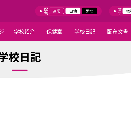
配色
文字
通常
白地
黒地
標
ジ
学校紹介
保健室
学校日記
配布文書
学校日記