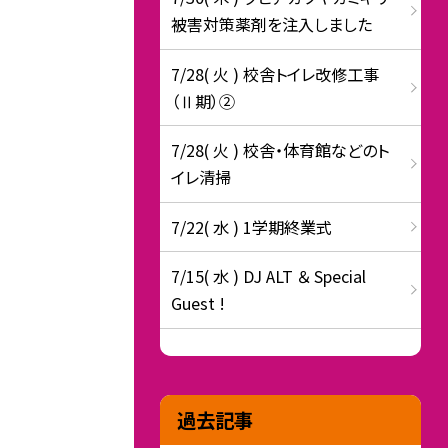
被害対策薬剤を注入しました
7/28( 火 ) 校舎トイレ改修工事
（Ⅱ期）②
7/28( 火 ) 校舎・体育館などのト
イレ清掃
7/22( 水 ) 1学期終業式
7/15( 水 ) DJ ALT ＆ Special
Guest !
過去記事