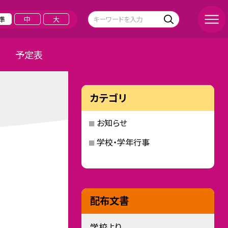
準
中
大
予定表
カテゴリ
お知らせ
学校・学年行事
配布文書
学校より