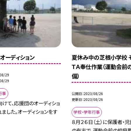
オーディション
夏休み中の芝根小学校 
ＴＡ奉仕作業（運動会前
備）
08/29
08/29
行事
公開日
2023/08/26
更新日
2023/08/26
向けて、応援団のオーディショ
ました。オーディションをす
学校・学年行事
８月２６日（土）に保護者・児
の有志で、運動会前の校庭