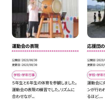
運動会の表現
応援団の
公開日
2023/08/30
公開日
2023/
更新日
2023/08/30
更新日
2023/
学校・学年行事
学校・学年
５年生と６年生の体育を参観しました。
運動会に
運動会の表現の練習でした。リズムに
ンが行われ
合わせなが...
るほど、...