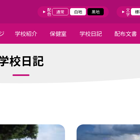
配色
文字
通常
白地
黒地
標
ジ
学校紹介
保健室
学校日記
配布文書
学校日記