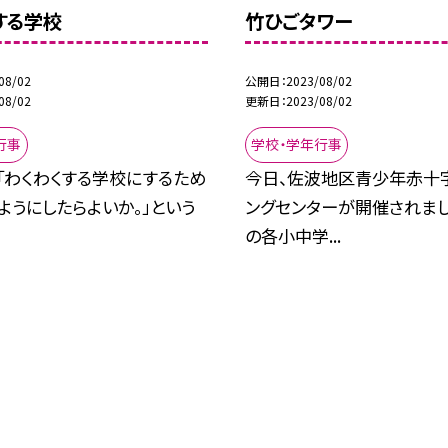
する学校
竹ひごタワー
08/02
公開日
2023/08/02
08/02
更新日
2023/08/02
行事
学校・学年行事
「わくわくする学校にするため
今日、佐波地区青少年赤十
ようにしたらよいか。」という
ングセンターが開催されまし
の各小中学...