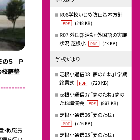
R08学校いじめ防止基本方針
(248 KB)
PDF
R07 外国語活動・外国語の実施
状況 芝根小
(73 KB)
PDF
学校だより
その５ Ｐ
の校庭整
芝根小通信08「夢のたね」1学期
終業式
(723 KB)
PDF
芝根小通信07「夢のたね」夢の
たね講演会
(887 KB)
PDF
芝根小通信06「夢のたね」
(776 KB)
PDF
童・教職員
芝根小通信05「夢のたね」
整備を行い