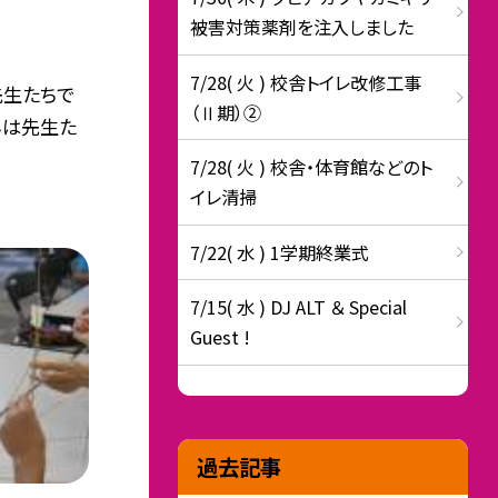
被害対策薬剤を注入しました
7/28( 火 ) 校舎トイレ改修工事
先生たちで
（Ⅱ期）②
みは先生た
7/28( 火 ) 校舎・体育館などのト
イレ清掃
7/22( 水 ) 1学期終業式
7/15( 水 ) DJ ALT ＆ Special
Guest !
過去記事