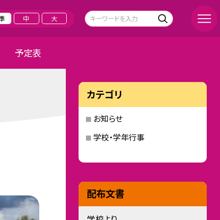
準
中
大
予定表
カテゴリ
お知らせ
学校・学年行事
配布文書
学校より