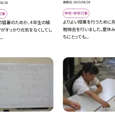
更新日
2023/08/26
08/26
学校・学年行事
行事
よりよい授業を行うために
の猛暑のためか、４年生の植
勉強会を行いました。夏休
マがすっかり元気をなくしてし
ちにとっても...
..