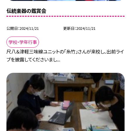
伝統楽器の鑑賞会
公開日
2024/11/21
更新日
2024/11/21
学校・学年行事
尺八＆津軽三味線ユニットの「糸竹」さんが来校し、出前ライ
ブを披露してくださいまし...