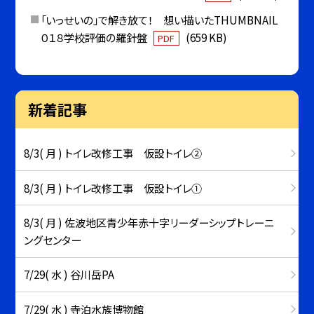
「いっせいの」で解き放て！ 想い描いたTHUMBNAIL
０１８学校評価の羅針盤
(659 KB)
PDF
新着記事
8/3( 月 ) トイレ改修工事 仮設トイレ②
8/3( 月 ) トイレ改修工事 仮設トイレ①
8/3( 月 ) 佐波地区青少年赤十字リーダーシップトレーニ
ングセンター
7/29( 水 ) 谷川岳PA
7/29( 水 ) 寺泊水族博物館