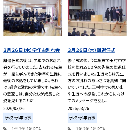
３月２６日（木）学年お別れ会
３月２６日（木）離退任式
離退任式の後は、学年でのお別れ
修了式の後、今年度末で玉村中学
会を行っていました。去られる先生
校を離れる１０名の先生の離退任
が一緒に学んできた学年の生徒に
式を行いました。生徒たちは先生
最後のお話をしていました。それ
方のお別れのあいさつを真剣に聞
は、感謝と激励の言葉です。先生へ
いていました。玉村中での思い出
の恩返しは、自分たちが成長した
や生徒への感謝、これからに向け
姿を見せることだ...
てのメッセージを話し...
2026/03/26
2026/03/26
学校・学年行事
学校・学年行事
1年
2年
3年
PTA
1年
2年
3年
PTA