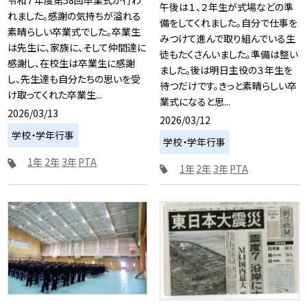
令和７年度第58回卒業式が行わ
午後は１、２年生が式場などの準
れました。感謝の気持ちが溢れる
備をしてくれました。自分で仕事を
素晴らしい卒業式でした。卒業生
みつけて進んで取り組んでいる生
は先生に、家族に、そして仲間達に
徒もたくさんいました。準備は整い
感謝し、在校生は卒業生に感謝
ました。後は明日主役の３年生を
し、先生達も自分たちの思いを受
待つだけです。きっと素晴らしい卒
け取ってくれた卒業生...
業式になると思...
2026/03/13
2026/03/12
学校・学年行事
学校・学年行事
1年
2年
3年
PTA
1年
2年
3年
PTA