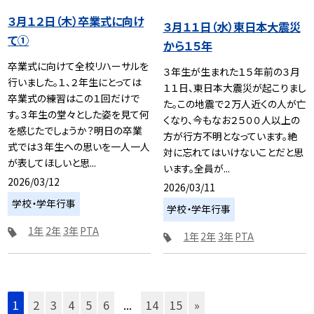
３月１２日（木）卒業式に向け
３月１１日（水）東日本大震災
て①
から１５年
卒業式に向けて全校リハーサルを
３年生が生まれた１５年前の３月
行いました。１、２年生にとっては
１１日、東日本大震災が起こりまし
卒業式の練習はこの１回だけで
た。この地震で２万人近くの人が亡
す。３年生の堂々とした姿を見て何
くなり、今もなお２５００人以上の
を感じたでしょうか？明日の卒業
方が行方不明となっています。絶
式では３年生への思いを一人一人
対に忘れてはいけないことだと思
が表してほしいと思...
います。全員が...
2026/03/12
2026/03/11
学校・学年行事
学校・学年行事
1年
2年
3年
PTA
1年
2年
3年
PTA
1
2
3
4
5
6
...
14
15
»