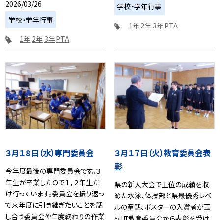
2026/03/26
学校・学年行事
学校・学年行事
1年
2年
3年
PTA
1年
2年
3年
PTA
３月１８日（水）専門委員会
３月１７日（火）教育委員会表
彰
今年度最後の専門委員会です。３
年生が卒業したので１，２年生だ
県の新人大会で上位の成績を収
け行っています。委員会を振り返っ
めた水泳、体操部と県最優秀レベ
て来年度に引き継ぎたいことを話
ルの童話、ポスターの入賞者が玉
し合う委員会や年度終わりの作業
村町教育委員会から表彰を受け