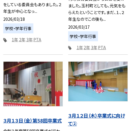
をしている委員会もありました。２
ました。玉村町としても、元気をも
年生が中心となっ...
らえたということです。まだ、１、２
2026/03/18
年生なのでこの後も...
2026/03/17
学校・学年行事
学校・学年行事
1年
2年
3年
PTA
1年
2年
3年
PTA
３月１２日（木）卒業式に向け
３月１３日（金）第58回卒業式
て②