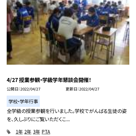
4/27 授業参観・学級学年懇談会開催！
公開日
2022/04/27
更新日
2022/04/27
学校・学年行事
全学級の授業参観を行いました。学校でがんばる生徒の姿
を、久しぶりにご覧いただくこ...
1年
2年
3年
PTA