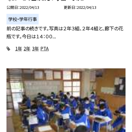
公開日
2022/04/13
更新日
2022/04/13
学校・学年行事
前の記事の続きです。写真は２年３組、２年４組と、廊下の花
瓶です。今日は１４：００...
1年
2年
3年
PTA