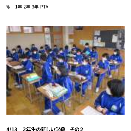
1年
2年
3年
PTA
4/13 ２年生の新しい学級 その２