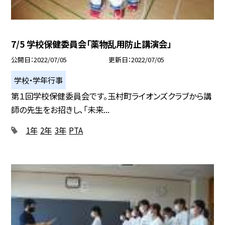
7/5 学校保健委員会「薬物乱用防止講演会」
公開日
2022/07/05
更新日
2022/07/05
学校・学年行事
第１回学校保健委員会です。玉村町ライオンズクラブから講
師の先生をお招きし、「未来...
1年
2年
3年
PTA