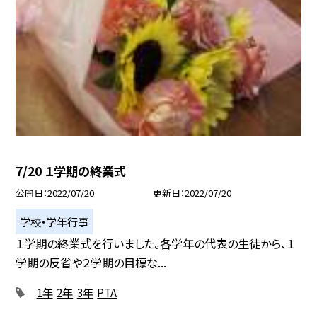
7/20 １学期の終業式
公開日
2022/07/20
更新日
2022/07/20
学校・学年行事
１学期の終業式を行いました。各学年の代表の生徒から、１
学期の反省や２学期の目標な...
1年
2年
3年
PTA