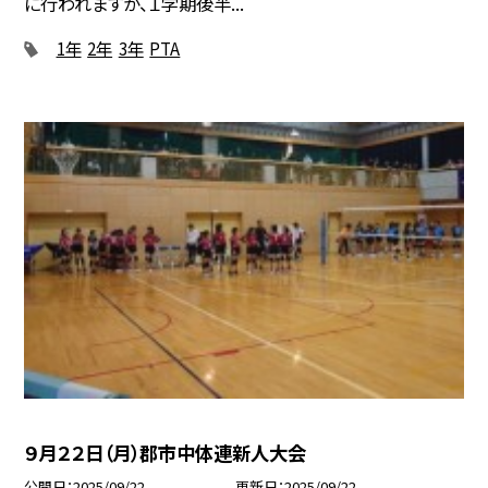
に行われますが、１学期後半...
1年
2年
3年
PTA
９月２２日（月）郡市中体連新人大会
公開日
2025/09/22
更新日
2025/09/22