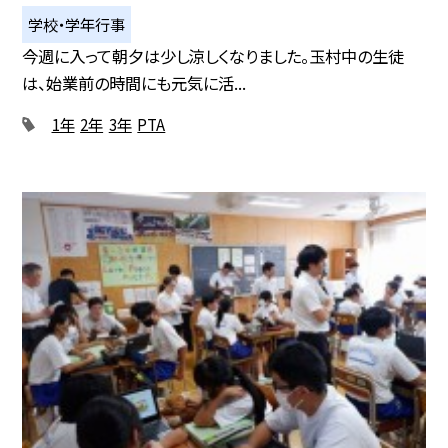
学校・学年行事
今週に入って朝夕は少し涼しくなりました。玉村中の生徒
は、始業前の時間にも元気に活...
1年
2年
3年
PTA