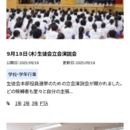
９月１８日（木）生徒会立会演説会
公開日
2025/09/18
更新日
2025/09/18
学校・学年行事
生徒会本部役員選挙のための立会演説会が開かれました。
どの候補者も堂々と自分の主張...
1年
2年
3年
PTA