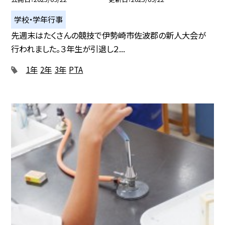
学校・学年行事
先週末はたくさんの競技で伊勢崎市佐波郡の新人大会が
行われました。３年生が引退し２...
1年
2年
3年
PTA