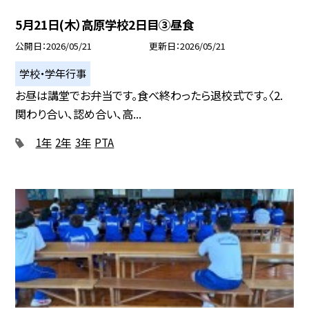
5月21日(木）高原学校2日目③昼食
公開日
2026/05/21
更新日
2026/05/21
学校・学年行事
お昼は講堂でお弁当です。食べ終わったら退校式です。〈2.
関わり合い、認め合い、高...
1年
2年
3年
PTA