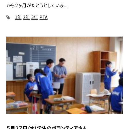
から２ヶ月がたとうとしていま...
1年
2年
3年
PTA
５月２７日（水）学生のボランティアさん