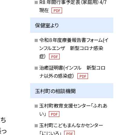
R8 年間行事予定表（家庭用）4/7
現在
PDF
保健室より
令和８年度療養報告書フォーム(イ
ンフルエンザ 新型コロナ感染
症）
PDF
治癒証明書(インフル 新型コロ
ナ以外の感染症）
PDF
玉村町の相談機関
玉村町教育支援センター「ふれあ
い」
PDF
ち
玉村町こどもまんなかセンター
張っ
「にじいろ」
PDF