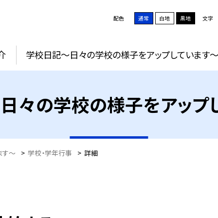
配色
通常
白地
黒地
文字
介
学校日記～日々の学校の様子をアップしています
日々の学校の様子をアップ
ます～
>
学校・学年行事
>
詳細