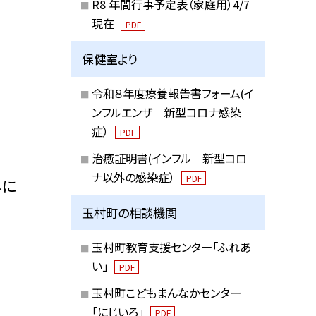
R8 年間行事予定表（家庭用）4/7
現在
PDF
保健室より
令和８年度療養報告書フォーム(イ
ンフルエンザ 新型コロナ感染
症）
PDF
治癒証明書(インフル 新型コロ
ナ以外の感染症）
PDF
しに
玉村町の相談機関
玉村町教育支援センター「ふれあ
い」
PDF
玉村町こどもまんなかセンター
「にじいろ」
PDF