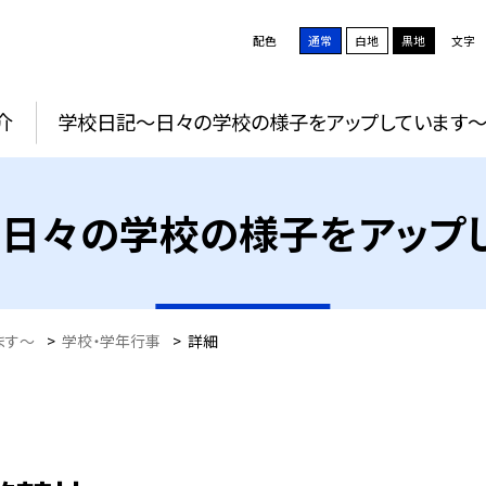
配色
通常
白地
黒地
文字
介
学校日記～日々の学校の様子をアップしています
日々の学校の様子をアップ
ます～
>
学校・学年行事
>
詳細