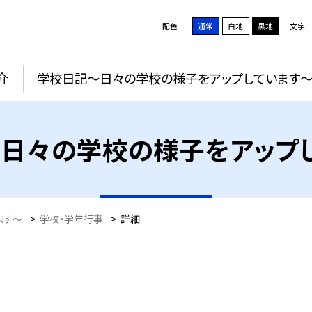
配色
通常
白地
黒地
文字
介
学校日記～日々の学校の様子をアップしています
日々の学校の様子をアップ
ます～
>
学校・学年行事
>
詳細