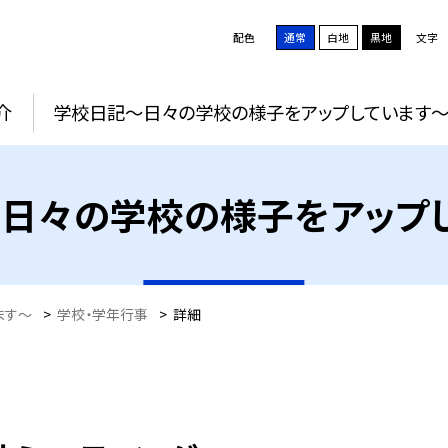
配色
通常
白地
黒地
文字
介
学校日記～日々の学校の様子をアップしています
日々の学校の様子をアップ
ます～
>
学校・学年行事
>
詳細