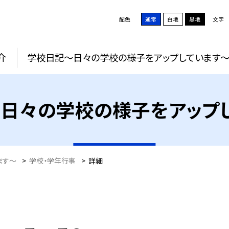
配色
通常
白地
黒地
文字
介
学校日記～日々の学校の様子をアップしています
日々の学校の様子をアップ
ます～
>
学校・学年行事
>
詳細