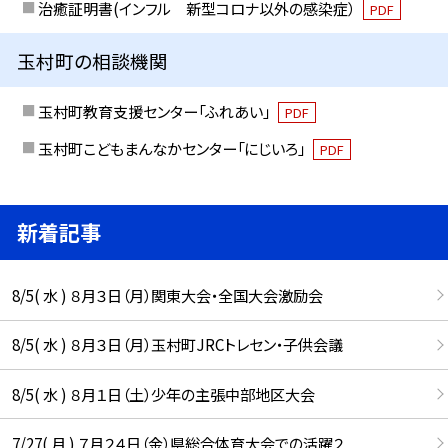
治癒証明書(インフル 新型コロナ以外の感染症）
PDF
玉村町の相談機関
玉村町教育支援センター「ふれあい」
PDF
玉村町こどもまんなかセンター「にじいろ」
PDF
新着記事
8/5( 水 ) ８月３日（月）関東大会・全国大会激励会
8/5( 水 ) ８月３日（月）玉村町JRCトレセン・子供会議
8/5( 水 ) ８月１日（土）少年の主張中部地区大会
7/27( 月 ) ７月２４日（金）県総合体育大会での活躍２