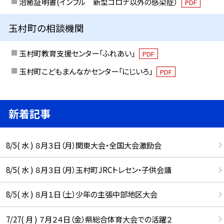
治癒証明書(インフル 新型コロナ以外の感染症）
PDF
玉村町の相談機関
玉村町教育支援センター「ふれあい」
PDF
玉村町こどもまんなかセンター「にじいろ」
PDF
新着記事
8/5( 水 ) ８月３日（月）関東大会・全国大会激励会
8/5( 水 ) ８月３日（月）玉村町JRCトレセン・子供会議
8/5( 水 ) ８月１日（土）少年の主張中部地区大会
7/27( 月 ) ７月２４日（金）県総合体育大会での活躍２