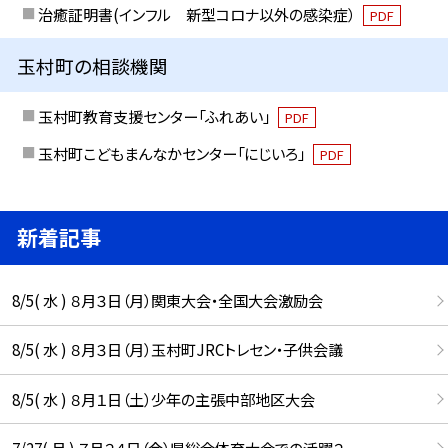
治癒証明書(インフル 新型コロナ以外の感染症）
PDF
玉村町の相談機関
玉村町教育支援センター「ふれあい」
PDF
玉村町こどもまんなかセンター「にじいろ」
PDF
新着記事
8/5( 水 ) ８月３日（月）関東大会・全国大会激励会
8/5( 水 ) ８月３日（月）玉村町JRCトレセン・子供会議
8/5( 水 ) ８月１日（土）少年の主張中部地区大会
7/27( 月 ) ７月２４日（金）県総合体育大会での活躍２