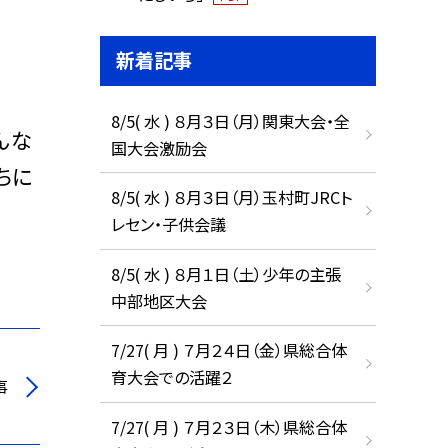
新着記事
8/5( 水 ) ８月３日（月）関東大会・全
んな
国大会激励会
ちに
8/5( 水 ) ８月３日（月）玉村町JRCト
レセン・子供会議
8/5( 水 ) ８月１日（土）少年の主張
中部地区大会
7/27( 月 ) ７月２４日（金）県総合体
育大会での活躍２
事
7/27( 月 ) ７月２３日（木）県総合体