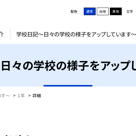
配色
通常
白地
黒地
文字
介
学校日記～日々の学校の様子をアップしています
日々の学校の様子をアップ
ます～
>
１年
>
詳細