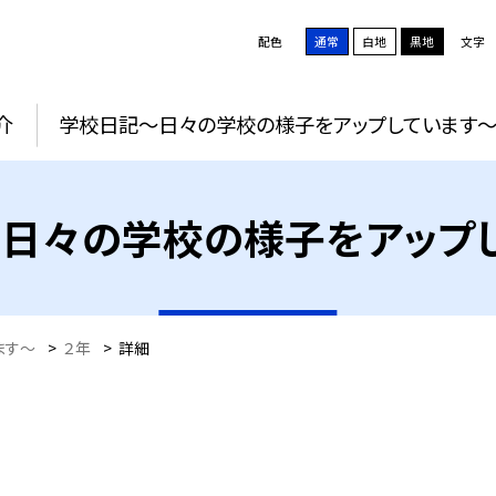
配色
通常
白地
黒地
文字
介
学校日記～日々の学校の様子をアップしています
日々の学校の様子をアップ
ます～
>
２年
>
詳細