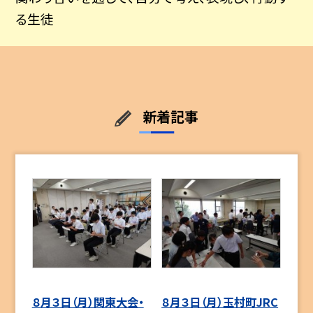
る生徒
新着記事
８月３日（月）関東大会・
８月３日（月）玉村町JRC