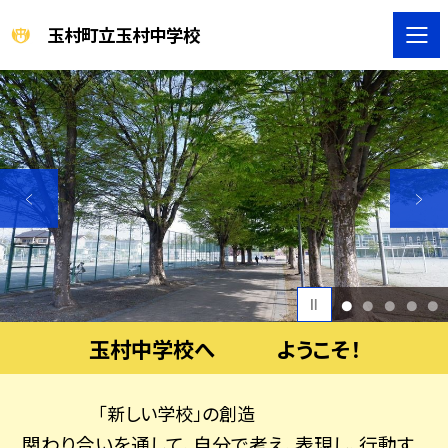
玉村町立玉村中学校
1
2
3
4
5
玉村中学校へ ようこそ！
「新しい学校」の創造
関わり合いを通して、自分で考え、表現し、行動す