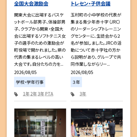
全国大会激励会
トレセン・子供会議
関東大会に出場するバスケ
玉村町の小中学校の代表が
ットボール部男子、体操部男
集まる青少年赤十字（JRC）
子、クラブから関東・全国大
のリーダーシップトレーニン
会に出場するソフトテニス女
グセンターに、生徒会から２
子の選手のための激励会が
名が参加しました。JRCの活
町役場で開かれました。県の
動について赤十字社の方か
代表の集まるレベルの高い
ら説明があり、グループで共
大会です。自分たちの力を...
同作業しながらリー...
2026/08/05
2026/08/05
学校・学年行事
３年
1年
2年
3年
PTA
3年