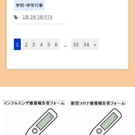
学校・学年行事
1年
2年
3年
PTA
1
2
3
4
5
6
...
33
34
»