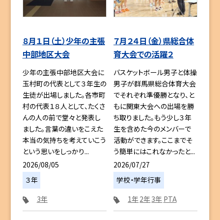
８月１日（土）少年の主張
７月２４日（金）県総合体
中部地区大会
育大会での活躍２
少年の主張中部地区大会に
バスケットボール男子と体操
玉村町の代表として３年生の
男子が群馬県総合体育大会
生徒が出場しました。各市町
でそれぞれ準優勝となり、と
村の代表１８人として、たくさ
もに関東大会への出場を勝
んの人の前で堂々と発表し
ち取りました。もう少し３年
ました。言葉の違いをこえた
生を含めた今のメンバーで
本当の気持ちを考えていこう
活動ができます。ここまでそ
という思いをしっかり...
う簡単にはこれなかったと...
2026/08/05
2026/07/27
３年
学校・学年行事
3年
1年
2年
3年
PTA