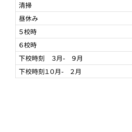
清掃
昼休み
５校時
６校時
下校時刻 ３月- ９月
下校時刻１０月- ２月