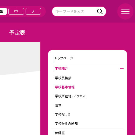
準
中
大
予定表
トップページ
学校紹介
学校長挨拶
学校基本情報
学校所在地・アクセス
沿革
学校だより
学校からの通知
保健室