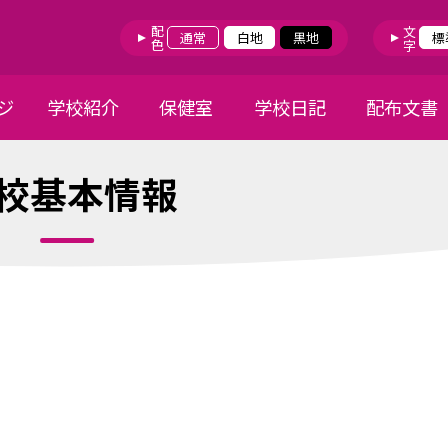
配色
文字
通常
白地
黒地
標
ジ
学校紹介
保健室
学校日記
配布文書
校基本情報