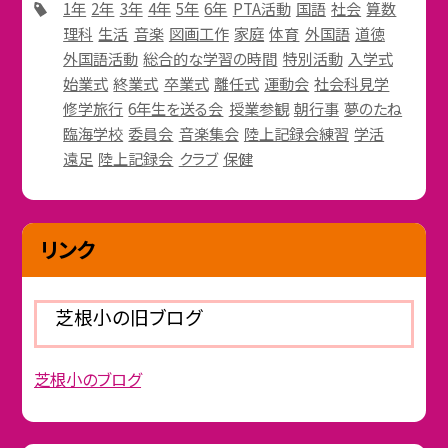
1年
2年
3年
4年
5年
6年
PTA活動
国語
社会
算数
理科
生活
音楽
図画工作
家庭
体育
外国語
道徳
外国語活動
総合的な学習の時間
特別活動
入学式
始業式
終業式
卒業式
離任式
運動会
社会科見学
修学旅行
6年生を送る会
授業参観
朝行事
夢のたね
臨海学校
委員会
音楽集会
陸上記録会練習
学活
遠足
陸上記録会
クラブ
保健
リンク
芝根小の旧ブログ
芝根小のブログ