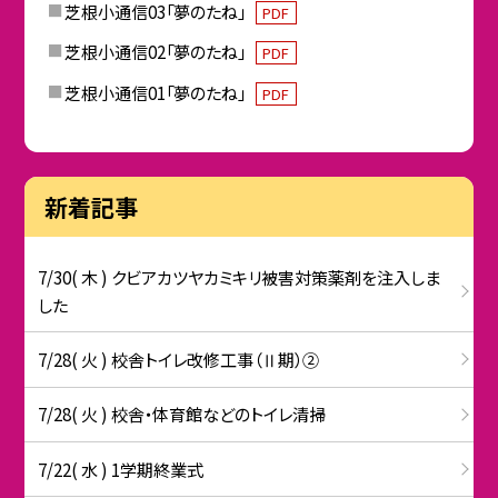
芝根小通信03「夢のたね」
PDF
芝根小通信02「夢のたね」
PDF
芝根小通信01「夢のたね」
PDF
新着記事
7/30( 木 ) クビアカツヤカミキリ被害対策薬剤を注入しま
した
7/28( 火 ) 校舎トイレ改修工事（Ⅱ期）②
7/28( 火 ) 校舎・体育館などのトイレ清掃
7/22( 水 ) 1学期終業式