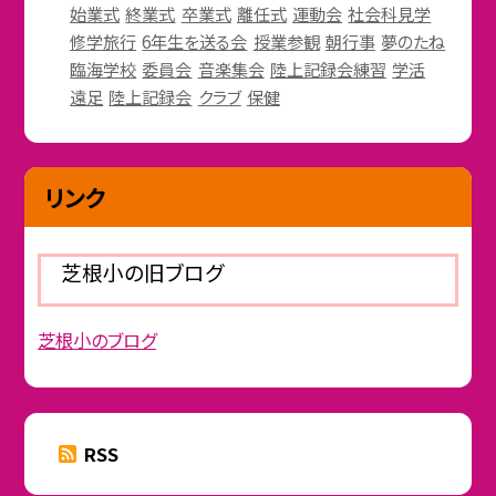
始業式
終業式
卒業式
離任式
運動会
社会科見学
修学旅行
6年生を送る会
授業参観
朝行事
夢のたね
臨海学校
委員会
音楽集会
陸上記録会練習
学活
遠足
陸上記録会
クラブ
保健
リンク
芝根小の旧ブログ
芝根小のブログ
RSS