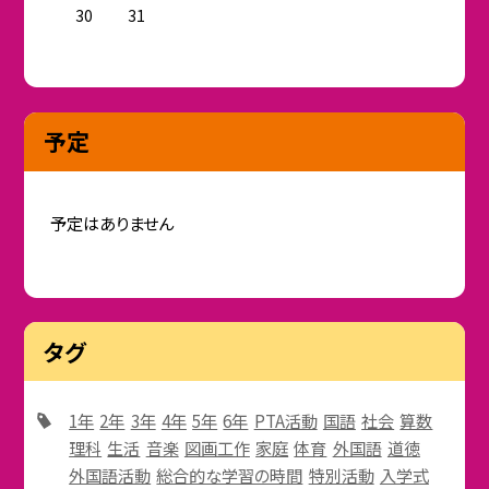
30
31
予定
予定はありません
タグ
1年
2年
3年
4年
5年
6年
PTA活動
国語
社会
算数
理科
生活
音楽
図画工作
家庭
体育
外国語
道徳
外国語活動
総合的な学習の時間
特別活動
入学式