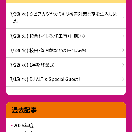
7/30( 木 ) クビアカツヤカミキリ被害対策薬剤を注入しま
した
7/28( 火 ) 校舎トイレ改修工事（Ⅱ期）②
7/28( 火 ) 校舎・体育館などのトイレ清掃
7/22( 水 ) 1学期終業式
7/15( 水 ) DJ ALT ＆ Special Guest !
過去記事
2026年度