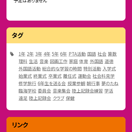
予定はありません
タグ
1年
2年
3年
4年
5年
6年
PTA活動
国語
社会
算数
理科
生活
音楽
図画工作
家庭
体育
外国語
道徳
外国語活動
総合的な学習の時間
特別活動
入学式
始業式
終業式
卒業式
離任式
運動会
社会科見学
修学旅行
6年生を送る会
授業参観
朝行事
夢のたね
臨海学校
委員会
音楽集会
陸上記録会練習
学活
遠足
陸上記録会
クラブ
保健
リンク