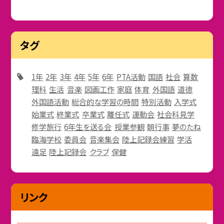
タグ
1年
2年
3年
4年
5年
6年
PTA活動
国語
社会
算数
理科
生活
音楽
図画工作
家庭
体育
外国語
道徳
外国語活動
総合的な学習の時間
特別活動
入学式
始業式
終業式
卒業式
離任式
運動会
社会科見学
修学旅行
6年生を送る会
授業参観
朝行事
夢のたね
臨海学校
委員会
音楽集会
陸上記録会練習
学活
遠足
陸上記録会
クラブ
保健
リンク