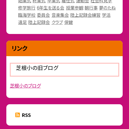
始業式
終業式
卒業式
離任式
運動会
社会科見学
修学旅行
6年生を送る会
授業参観
朝行事
夢のたね
臨海学校
委員会
音楽集会
陸上記録会練習
学活
遠足
陸上記録会
クラブ
保健
リンク
芝根小の旧ブログ
芝根小のブログ
RSS