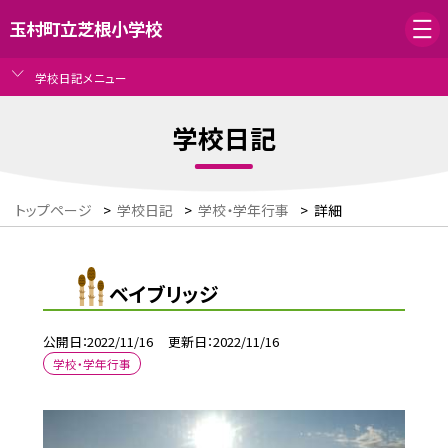
玉村町立芝根小学校
学校日記メニュー
学校日記
トップページ
>
学校日記
>
学校・学年行事
>
詳細
ベイブリッジ
公開日
2022/11/16
更新日
2022/11/16
学校・学年行事