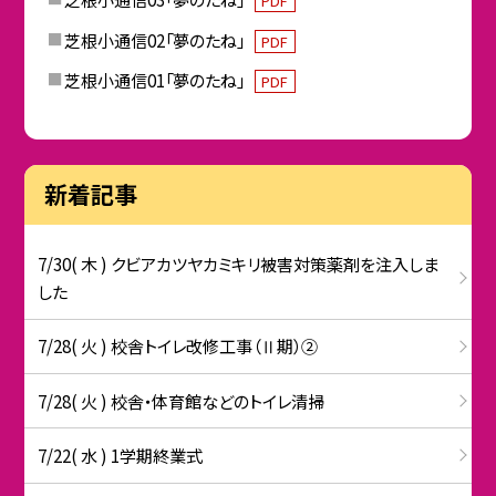
PDF
芝根小通信02「夢のたね」
PDF
芝根小通信01「夢のたね」
PDF
新着記事
7/30( 木 ) クビアカツヤカミキリ被害対策薬剤を注入しま
した
7/28( 火 ) 校舎トイレ改修工事（Ⅱ期）②
7/28( 火 ) 校舎・体育館などのトイレ清掃
7/22( 水 ) 1学期終業式