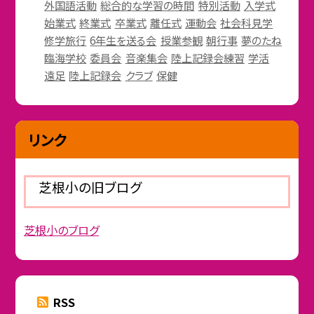
外国語活動
総合的な学習の時間
特別活動
入学式
始業式
終業式
卒業式
離任式
運動会
社会科見学
修学旅行
6年生を送る会
授業参観
朝行事
夢のたね
臨海学校
委員会
音楽集会
陸上記録会練習
学活
遠足
陸上記録会
クラブ
保健
リンク
芝根小の旧ブログ
芝根小のブログ
RSS