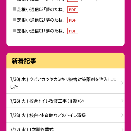
芝根小通信03「夢のたね」
PDF
芝根小通信02「夢のたね」
PDF
芝根小通信01「夢のたね」
PDF
新着記事
7/30( 木 ) クビアカツヤカミキリ被害対策薬剤を注入しま
した
7/28( 火 ) 校舎トイレ改修工事（Ⅱ期）②
7/28( 火 ) 校舎・体育館などのトイレ清掃
7/22( 水 ) 1学期終業式