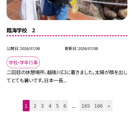
臨海学校 2
公開日
2026/07/08
更新日
2026/07/08
学校・学年行事
二回目の休憩場所、越後川口に着きました。太陽が顔を出し
てとても暑いです。日本一長...
1
2
3
4
5
6
...
165
166
»