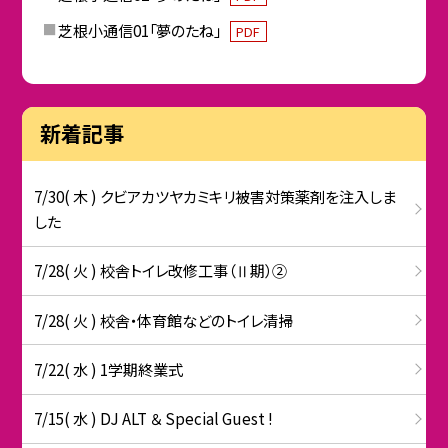
芝根小通信01「夢のたね」
PDF
新着記事
7/30( 木 ) クビアカツヤカミキリ被害対策薬剤を注入しま
した
7/28( 火 ) 校舎トイレ改修工事（Ⅱ期）②
7/28( 火 ) 校舎・体育館などのトイレ清掃
7/22( 水 ) 1学期終業式
7/15( 水 ) DJ ALT ＆ Special Guest !