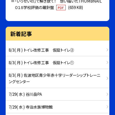
「いっせいの」で解き放て！ 想い描いたTHUMBNAIL
０１８学校評価の羅針盤
(659 KB)
PDF
新着記事
8/3( 月 ) トイレ改修工事 仮設トイレ②
8/3( 月 ) トイレ改修工事 仮設トイレ①
8/3( 月 ) 佐波地区青少年赤十字リーダーシップトレーニ
ングセンター
7/29( 水 ) 谷川岳PA
7/29( 水 ) 寺泊水族博物館