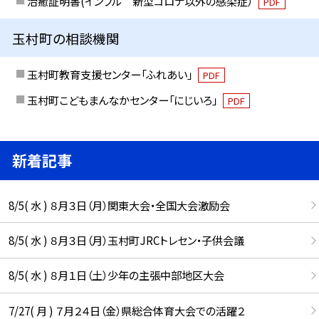
治癒証明書(インフル 新型コロナ以外の感染症）
PDF
玉村町の相談機関
玉村町教育支援センター「ふれあい」
PDF
玉村町こどもまんなかセンター「にじいろ」
PDF
新着記事
8/5( 水 ) ８月３日（月）関東大会・全国大会激励会
8/5( 水 ) ８月３日（月）玉村町JRCトレセン・子供会議
8/5( 水 ) ８月１日（土）少年の主張中部地区大会
7/27( 月 ) ７月２４日（金）県総合体育大会での活躍２