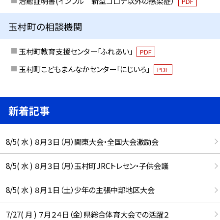
治癒証明書(インフル 新型コロナ以外の感染症）
PDF
玉村町の相談機関
玉村町教育支援センター「ふれあい」
PDF
玉村町こどもまんなかセンター「にじいろ」
PDF
新着記事
8/5( 水 ) ８月３日（月）関東大会・全国大会激励会
8/5( 水 ) ８月３日（月）玉村町JRCトレセン・子供会議
8/5( 水 ) ８月１日（土）少年の主張中部地区大会
7/27( 月 ) ７月２４日（金）県総合体育大会での活躍２