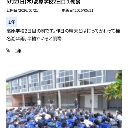
5月21日(木）高原学校2日目①朝食
公開日
2026/05/21
更新日
2026/05/21
１年
高原学校2日目の朝です。昨日の晴天とは打ってかわって榛
名湖は雨。半袖でいると肌寒...
1年