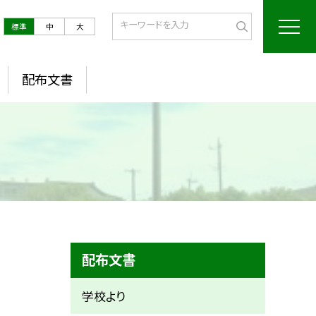
標準
中
大
配布文書
配布文書
学校より