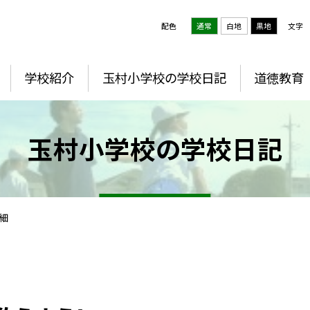
配色
通常
白地
黒地
文字
学校紹介
玉村小学校の学校日記
道徳教育
玉村小学校の学校日記
細