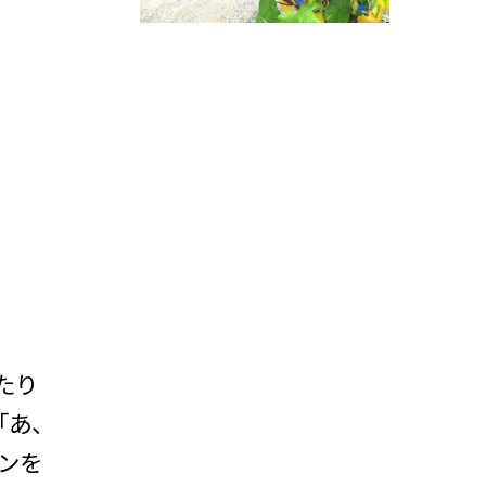
たり
「あ、
ンを