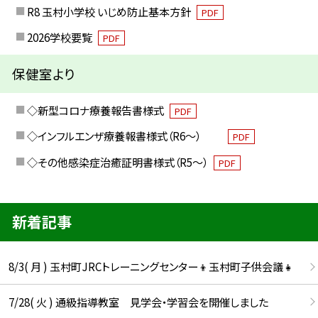
R8 玉村小学校 いじめ防止基本方針
PDF
2026学校要覧
PDF
保健室より
◇新型コロナ療養報告書様式
PDF
◇インフルエンザ療養報書様式（R6～）
PDF
◇その他感染症治癒証明書様式（R5～）
PDF
新着記事
8/3( 月 ) 玉村町JRCトレーニングセンター👦玉村町子供会議👧
7/28( 火 ) 通級指導教室 見学会・学習会を開催しました