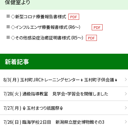
保健室より
◇新型コロナ療養報告書様式
PDF
◇インフルエンザ療養報書様式（R6～）
PDF
◇その他感染症治癒証明書様式（R5～）
PDF
新着記事
8/3( 月 ) 玉村町JRCトレーニングセンター👦玉村町子供会議👧
7/28( 火 ) 通級指導教室 見学会・学習会を開催しました
7/27( 月 ) 🏮玉村まつり祇園祭🏮
7/26( 日 ) 臨海学校２日目 新潟県立歴史博物館その3