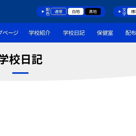
配色
文字
通常
白地
黒地
標
プページ
学校紹介
学校日記
保健室
配
学校日記