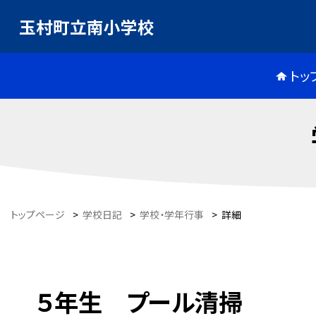
玉村町立南小学校
トッ
トップページ
>
学校日記
>
学校・学年行事
>
詳細
５年生 プール清掃