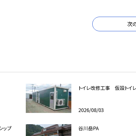
次
トイレ改修工事 仮設トイ
2026/08/03
シップ
谷川岳PA