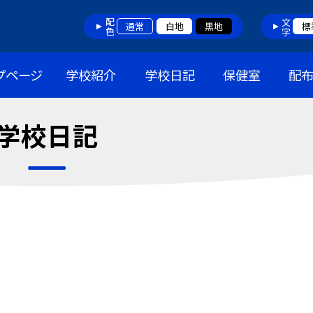
配色
文字
通常
白地
黒地
標
プページ
学校紹介
学校日記
保健室
配
学校日記