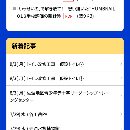
「いっせいの」で解き放て！ 想い描いたTHUMBNAIL
０１８学校評価の羅針盤
(659 KB)
PDF
新着記事
8/3( 月 ) トイレ改修工事 仮設トイレ②
8/3( 月 ) トイレ改修工事 仮設トイレ①
8/3( 月 ) 佐波地区青少年赤十字リーダーシップトレーニ
ングセンター
7/29( 水 ) 谷川岳PA
7/29( 水 ) 寺泊水族博物館