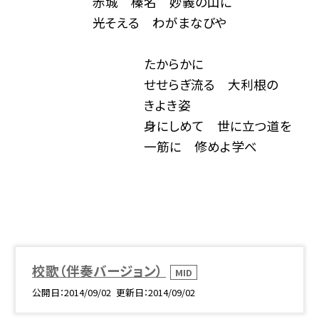
赤城 榛名 妙義の山に
光そえる わがまなびや
たからかに
せせらぎ流る 大利根の
きよき姿
身にしめて 世に立つ道を
一筋に 修めよ学べ
校歌（伴奏バージョン）
MID
公開日
2014/09/02
更新日
2014/09/02