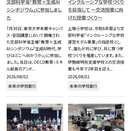
文部科学省「教育×生成AI
インクルーシブな学校づくり
シンポジウム」に参加しまし
を目指して ～交流授業に向
た
けた授業づくり～
7月30日、東京大学本郷キャンパ
上陽小学校は、令和6年度より文
ス・安田講堂において開催され
部科学省「インクルーシブな学校
た文部科学省主催「教育×生成
運営モデル事業」の指定校とし
AIシンポジウム『生成AI時代、学
て、誰もが共に学び、共に育つ学
びはどこへ向かうか』」に参加し
校づくりを推進しています。また、
ました。当日は、OECD教育・スキ
伊勢崎特別支援学校との交流授
ル局長のアンド...
業も今年で3年目を迎え...
2026/08/02
2026/08/02
未来の学校創り
未来の学校創り