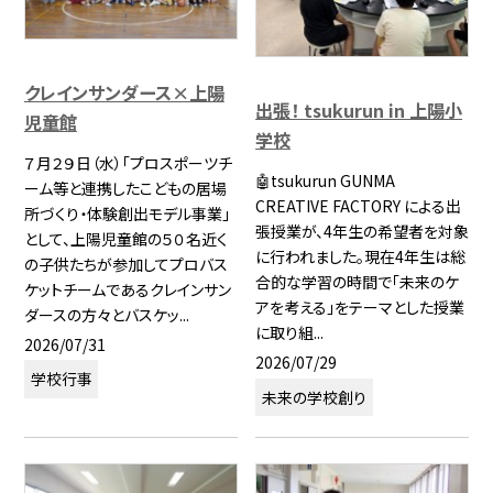
クレインサンダース×上陽
出張！ tsukurun in 上陽小
児童館
学校
７月２９日（水）「プロスポーツチ
🤖tsukurun GUNMA
ーム等と連携したこどもの居場
CREATIVE FACTORY による出
所づくり・体験創出モデル事業」
張授業が、4年生の希望者を対象
として、上陽児童館の５０名近く
に行われました。現在4年生は総
の子供たちが参加してプロバス
合的な学習の時間で「未来のケ
ケットチームであるクレインサン
アを考える」をテーマとした授業
ダースの方々とバスケッ...
に取り組...
2026/07/31
2026/07/29
学校行事
未来の学校創り