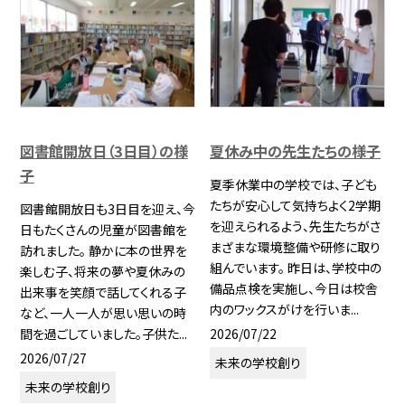
図書館開放日（3日目）の様
夏休み中の先生たちの様子
子
夏季休業中の学校では、子ども
たちが安心して気持ちよく2学期
図書館開放日も3日目を迎え、今
を迎えられるよう、先生たちがさ
日もたくさんの児童が図書館を
まざまな環境整備や研修に取り
訪れました。 静かに本の世界を
組んでいます。 昨日は、学校中の
楽しむ子、将来の夢や夏休みの
備品点検を実施し、今日は校舎
出来事を笑顔で話してくれる子
内のワックスがけを行いま...
など、一人一人が思い思いの時
2026/07/22
間を過ごしていました。子供た...
2026/07/27
未来の学校創り
未来の学校創り