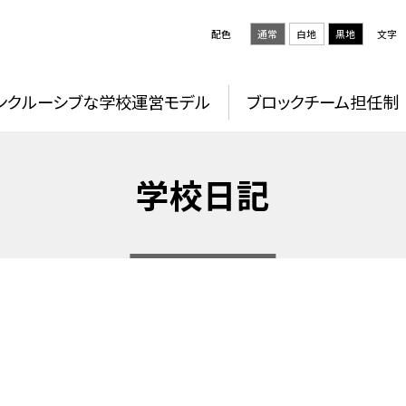
配色
通常
白地
黒地
文字
ンクルーシブな学校運営モデル
ブロックチーム担任制
学校日記