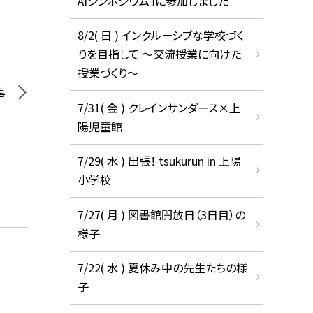
AIシンポジウム」に参加しました
8/2( 日 ) インクルーシブな学校づく
りを目指して ～交流授業に向けた
授業づくり～
事
7/31( 金 ) クレインサンダース×上
陽児童館
7/29( 水 ) 出張！ tsukurun in 上陽
小学校
7/27( 月 ) 図書館開放日（3日目）の
様子
7/22( 水 ) 夏休み中の先生たちの様
子